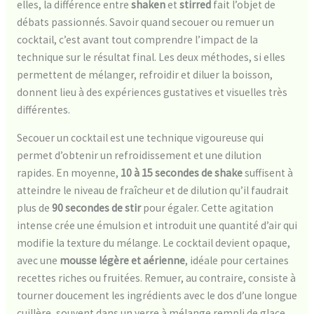
elles, la différence entre
shaken
et
stirred
fait l’objet de
débats passionnés. Savoir quand secouer ou remuer un
cocktail, c’est avant tout comprendre l’impact de la
technique sur le résultat final. Les deux méthodes, si elles
permettent de mélanger, refroidir et diluer la boisson,
donnent lieu à des expériences gustatives et visuelles très
différentes.
Secouer un cocktail est une technique vigoureuse qui
permet d’obtenir un refroidissement et une dilution
rapides. En moyenne,
10 à 15 secondes de shake
suffisent à
atteindre le niveau de fraîcheur et de dilution qu’il faudrait
plus de
90 secondes de stir
pour égaler. Cette agitation
intense crée une émulsion et introduit une quantité d’air qui
modifie la texture du mélange. Le cocktail devient opaque,
avec une
mousse légère et aérienne
, idéale pour certaines
recettes riches ou fruitées. Remuer, au contraire, consiste à
tourner doucement les ingrédients avec le dos d’une longue
cuillère, souvent dans un verre à mélange rempli de glace.