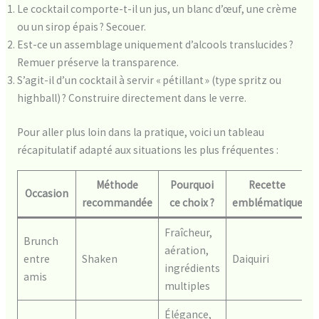
Le cocktail comporte-t-il un jus, un blanc d’œuf, une crème
ou un sirop épais ? Secouer.
Est-ce un assemblage uniquement d’alcools translucides ?
Remuer préserve la transparence.
S’agit-il d’un cocktail à servir « pétillant » (type spritz ou
highball) ? Construire directement dans le verre.
Pour aller plus loin dans la pratique, voici un tableau
récapitulatif adapté aux situations les plus fréquentes :
Méthode
Pourquoi
Recette
Occasion
recommandée
ce choix ?
emblématique
Fraîcheur,
Brunch
aération,
entre
Shaken
Daiquiri
ingrédients
amis
multiples
Élégance,