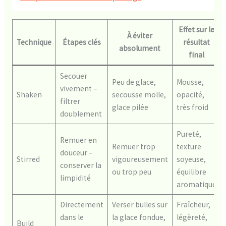
Effet sur le
À éviter
Technique
Étapes clés
résultat
absolument
final
Secouer
Peu de glace,
Mousse,
vivement –
Shaken
secousse molle,
opacité,
filtrer
glace pilée
très froid
doublement
Pureté,
Remuer en
Remuer trop
texture
douceur –
Stirred
vigoureusement
soyeuse,
conserver la
ou trop peu
équilibre
limpidité
aromatique
Directement
Verser bulles sur
Fraîcheur,
dans le
la glace fondue,
légèreté,
Build