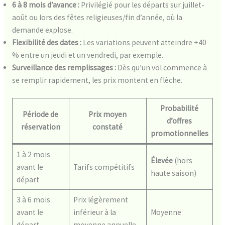
6 à 8 mois d’avance :
Privilégié pour les départs sur juillet-
août ou lors des fêtes religieuses/fin d’année, où la
demande explose.
Flexibilité des dates :
Les variations peuvent atteindre +40
% entre un jeudi et un vendredi, par exemple.
Surveillance des remplissages :
Dès qu’un vol commence à
se remplir rapidement, les prix montent en flèche.
Probabilité
Période de
Prix moyen
d’offres
réservation
constaté
promotionnelles
1 à 2 mois
Élevée
(hors
avant le
Tarifs compétitifs
haute saison)
départ
3 à 6 mois
Prix légèrement
avant le
inférieur à la
Moyenne
départ
moyenne annuelle