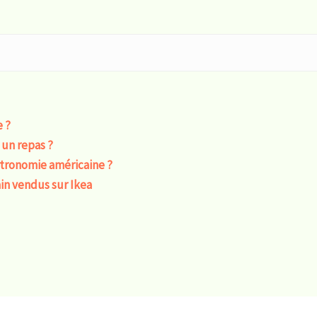
 ?
 un repas ?
stronomie américaine ?
ain vendus sur Ikea