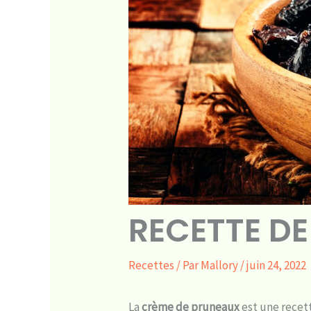
RECETTE D
Recettes
/ Par
Mallory
/
juin 24, 2022
La
crème de pruneaux
est une recett