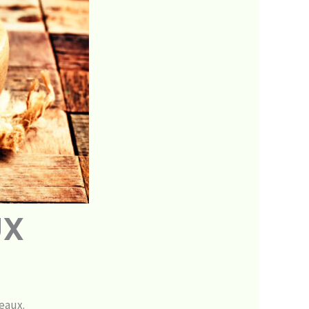
UX
neaux.