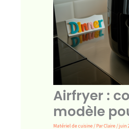
Airfryer : 
modèle pou
Matériel de cuisine
/ Par
Claire
/
juin 