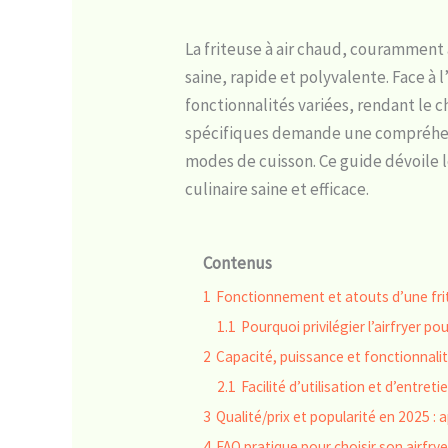
La friteuse à air chaud, couramment a
saine, rapide et polyvalente. Face 
fonctionnalités variées, rendant le 
spécifiques demande une compréhensi
modes de cuisson. Ce guide dévoile l
culinaire saine et efficace.
Contenus
1
Fonctionnement et atouts d’une frit
1.1
Pourquoi privilégier l’airfryer p
2
Capacité, puissance et fonctionnalit
2.1
Facilité d’utilisation et d’entret
3
Qualité/prix et popularité en 2025 :
4
FAQ pratique pour choisir son airfry