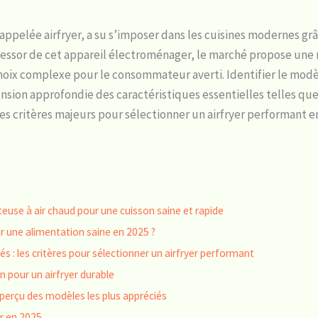
ppelée airfryer, a su s’imposer dans les cuisines modernes grâc
à l’essor de cet appareil électroménager, le marché propose un
choix complexe pour le consommateur averti. Identifier le mod
on approfondie des caractéristiques essentielles telles que l
es critères majeurs pour sélectionner un airfryer performant e
euse à air chaud pour une cuisson saine et rapide
our une alimentation saine en 2025 ?
és : les critères pour sélectionner un airfryer performant
ien pour un airfryer durable
 aperçu des modèles les plus appréciés
er en 2025