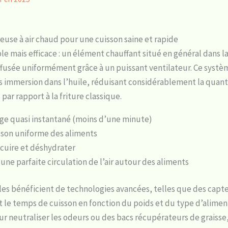
euse à air chaud pour une cuisson saine et rapide
ple mais efficace : un élément chauffant situé en général dans l
iffusée uniformément grâce à un puissant ventilateur. Ce systè
 immersion dans l’huile, réduisant considérablement la quanti
ar rapport à la friture classique.
age quasi instantané (moins d’une minute)
son uniforme des aliments
r, cuire et déshydrater
une parfaite circulation de l’air autour des aliments
les bénéficient de technologies avancées, telles que des capte
e temps de cuisson en fonction du poids et du type d’aliment
ur neutraliser les odeurs ou des bacs récupérateurs de graisse,