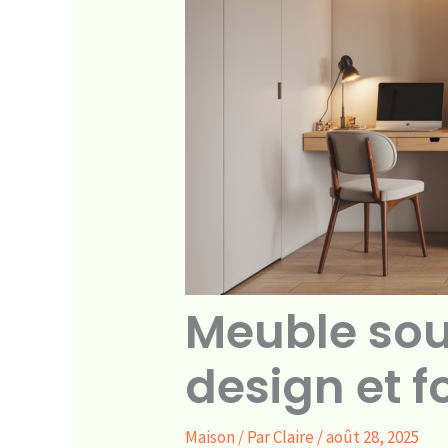
Meuble sou
design et f
Maison
/ Par
Claire
/
août 28, 2025