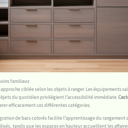
soins familiaux
e approche ciblée selon les objets à ranger. Les équipements sa
bjets du quotidien privilégient l’accessibilité immédiate.
Cas
er efficacement ces différentes catégories.
tégration de bacs colorés facilite l’apprentissage du rangemen
sés, tandis que les espaces en hauteur accueillent les affaires