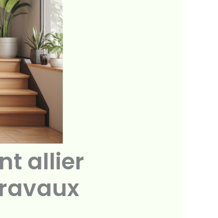
t allier
travaux