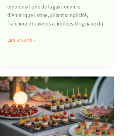
emblématique de la gastronomie
d’Amérique Latine, alliant simplicité,
fraîcheur et saveurs acidulées. Originaire du
Lire la suite »
Recettes
d’apéritifs
froids
à
préparer
d’avance
: