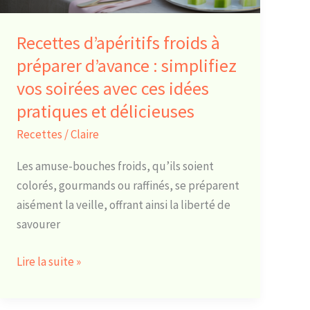
simplifiez
vos
Recettes d’apéritifs froids à
soirées
préparer d’avance : simplifiez
avec
vos soirées avec ces idées
ces
idées
pratiques et délicieuses
pratiques
Recettes
/
Claire
et
délicieuses
Les amuse-bouches froids, qu’ils soient
colorés, gourmands ou raffinés, se préparent
aisément la veille, offrant ainsi la liberté de
savourer
Lire la suite »