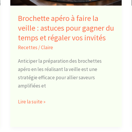
astuces
pour
Brochette apéro à faire la
gagner
veille : astuces pour gagner du
du
temps et régaler vos invités
temps
et
Recettes
/
Claire
régaler
Anticiper la préparation des brochettes
vos
apéro en les réalisant la veille est une
invités
stratégie efficace pour allier saveurs
amplifiées et
Lire la suite »