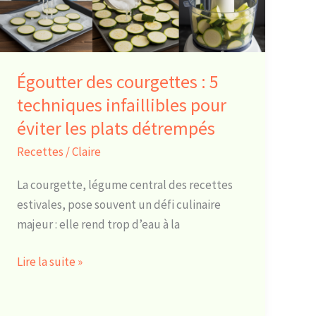
techniques
infaillibles
pour
éviter
Égoutter des courgettes : 5
les
techniques infaillibles pour
plats
éviter les plats détrempés
détrempés
Recettes
/
Claire
La courgette, légume central des recettes
estivales, pose souvent un défi culinaire
majeur : elle rend trop d’eau à la
Lire la suite »