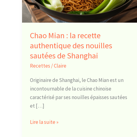
authentique
des
nouilles
sautées
Chao Mian : la recette
de
authentique des nouilles
Shanghai
sautées de Shanghai
Recettes
/
Claire
Originaire de Shanghai, le Chao Mian est un
incontournable de la cuisine chinoise
caractérisé par ses nouilles épaisses sautées
et […]
Lire la suite »