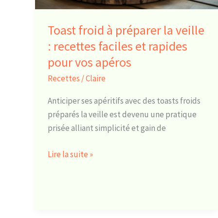
recettes
faciles
Toast froid à préparer la veille
et
: recettes faciles et rapides
rapides
pour vos apéros
pour
vos
Recettes
/
Claire
apéros
Anticiper ses apéritifs avec des toasts froids
préparés la veille est devenu une pratique
prisée alliant simplicité et gain de
Lire la suite »