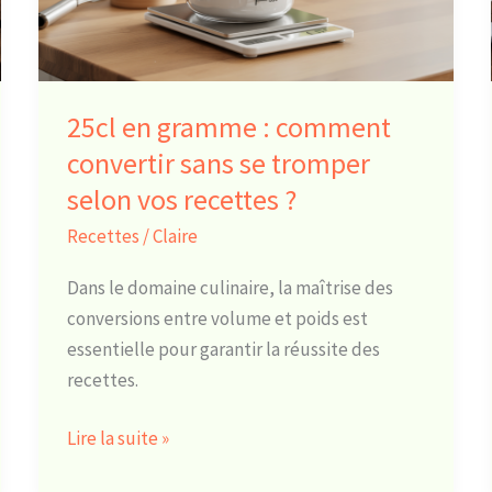
convertir
sans
se
tromper
25cl en gramme : comment
selon
convertir sans se tromper
vos
selon vos recettes ?
recettes
?
Recettes
/
Claire
Dans le domaine culinaire, la maîtrise des
conversions entre volume et poids est
essentielle pour garantir la réussite des
recettes.
Lire la suite »