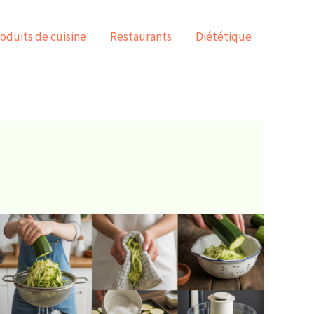
oduits de cuisine
Restaurants
Diététique
Égoutter
des
courgettes
:
5