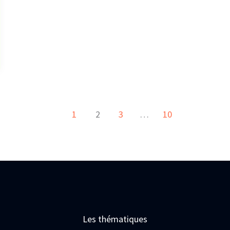
1
2
3
…
10
Les thématiques