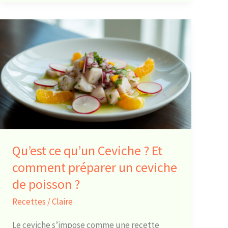
Qu’est
ce
qu’un
Ceviche
?
Et
comment
préparer
un
Qu’est ce qu’un Ceviche ? Et
ceviche
comment préparer un ceviche
de
de poisson ?
poisson
?
Recettes
/
Claire
Le ceviche s’impose comme une recette