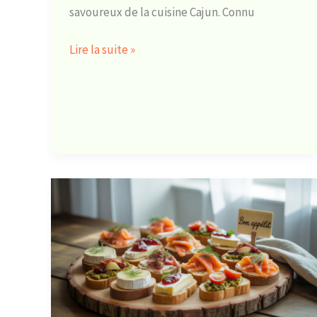
savoureux de la cuisine Cajun. Connu
Lire la suite »
Toast
froid
à
préparer
la
veille
: