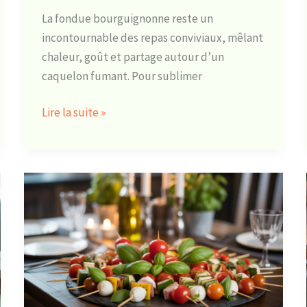
La fondue bourguignonne reste un
incontournable des repas conviviaux, mêlant
chaleur, goût et partage autour d’un
caquelon fumant. Pour sublimer
Lire la suite »
Brochette
apéro
à
faire
la
veille
: