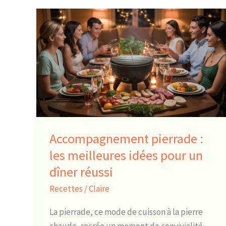
Accompagnement
pierrade
:
les
meilleures
idées
pour
un
dîner
Accompagnement pierrade :
réussi
les meilleures idées pour un
dîner réussi
Recettes
/
Claire
La pierrade, ce mode de cuisson à la pierre