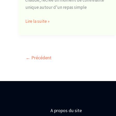
chaude, recrée un moment de convivialité
unique autour d’un repas simple
Lire la suite »
←
Précédent
A propos du site