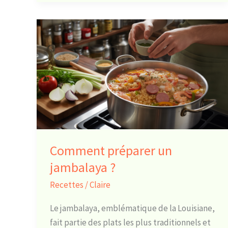
Comment
préparer
un
jambalaya
?
Comment préparer un
jambalaya ?
Recettes
/
Claire
Le jambalaya, emblématique de la Louisiane,
fait partie des plats les plus traditionnels et