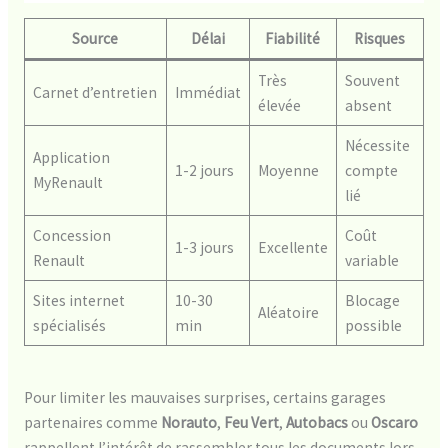
Source
Délai
Fiabilité
Risques
Très
Souvent
Carnet d’entretien
Immédiat
élevée
absent
Nécessite
Application
1-2 jours
Moyenne
compte
MyRenault
lié
Concession
Coût
1-3 jours
Excellente
Renault
variable
Sites internet
10-30
Blocage
Aléatoire
spécialisés
min
possible
Pour limiter les mauvaises surprises, certains garages
partenaires comme
Norauto
,
Feu Vert
,
Autobacs
ou
Oscaro
rappellent l’intérêt de rassembler tous les documents lors